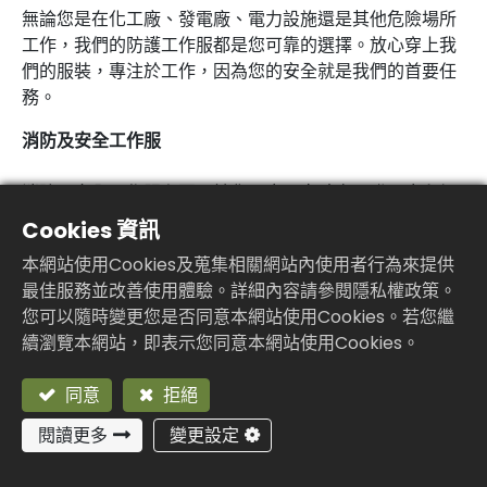
無論您是在化工廠、發電廠、電力設施還是其他危險場所
工作，我們的防護工作服都是您可靠的選擇。放心穿上我
們的服裝，專注於工作，因為您的安全就是我們的首要任
務。
消防及安全工作服
消防及安全工作服主要用於化工廠、實驗室、發電廠和加
油站等特殊工作場所。在這些場所工作的人員應該穿著此
Cookies 資訊
類防護工作服以確保安全。
本網站使用Cookies及蒐集相關網站內使用者行為來提供
電力工作服
最佳服務並改善使用體驗。詳細內容請參閱隱私權政策。
電力工作服適用於在發電廠、變電所和高壓系統維護工作
您可以隨時變更您是否同意本網站使用Cookies。若您繼
的人員。它可以避免暴露在極端溫度下，這些溫度不僅會
續瀏覽本網站，即表示您同意本網站使用Cookies。
直接灼傷皮膚，還會引起衣物燃燒而加重燒傷傷害。
同意
拒絕
防靜電工作服
閱讀更多
變更設定
在特殊工作場所工作的人員應穿著防靜電工作服，以避免
靜電放電。靜電放電在處理易燃物質的行業中可能造成嚴